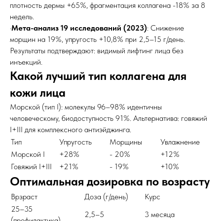
плотность дермы +65%, фрагментация коллагена -18% за 8
недель.
·
Мета-анализ 19 исследований (2023)
: Снижение
морщин на 19%, упругость +10,8% при 2,5–15 г/день.
Результаты подтверждают: видимый лифтинг лица без
инъекций.
Какой лучший тип коллагена для
кожи лица
Морской (тип I): молекулы 96–98% идентичны
человеческому, биодоступность 91%. Альтернатива: говяжий
I+III для комплексного антиэйджинга.
Тип
Упругость
Морщины
Увлажнение
Морской I
+28%
- 20%
+12%
Говяжий I+III
+21%
- 19%
+10%
Оптимальная дозировка по возрасту
Врзраст
Доза (г/день)
Курс
25–35
2,5–5
3 месяца
(профилактика)