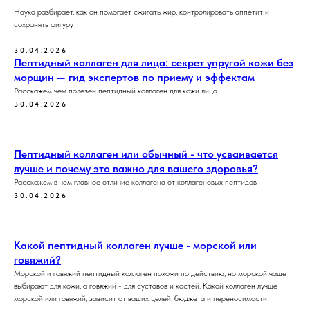
Наука разбирает, как он помогает сжигать жир, контролировать аппетит и
сохранять фигуру
30.04.2026
Пептидный коллаген для лица: секрет упругой кожи без
морщин — гид экспертов по приему и эффектам
Расскажем чем полезен пептидный коллаген для кожи лица
30.04.2026
Пептидный коллаген или обычный - что усваивается
лучше и почему это важно для вашего здоровья?
Расскажем в чем главное отличие коллагена от коллагеновых пептидов
30.04.2026
Какой пептидный коллаген лучше - морской или
говяжий?
Морской и говяжий пептидный коллаген похожи по действию, но морской чаще
выбирают для кожи, а говяжий - для суставов и костей. Какой коллаген лучше
морской или говяжий, зависит от ваших целей, бюджета и переносимости