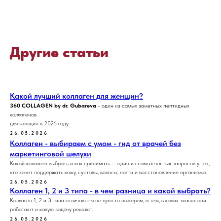
Другие статьи
Какой лучший коллаген для женщин?
360 COLLAGEN
by dr. Gubareva
- один из самых заметных пептидных
коллагенов
для женщин в 2026 году
26.05.2026
Коллаген - выбираем с умом - гид от врачей без
маркетинговой шелухи
Какой коллаген выбрать и как принимать — один из самых частых запросов у тех,
кто хочет поддержать кожу, суставы, волосы, ногти и восстановление организма.
26.05.2026
Коллаген 1, 2 и 3 типа - в чем разница и какой выбрать?
Коллаген 1, 2 и 3 типа отличаются не просто номером, а тем, в каких тканях они
работают и какую задачу решают.
26.05.2026