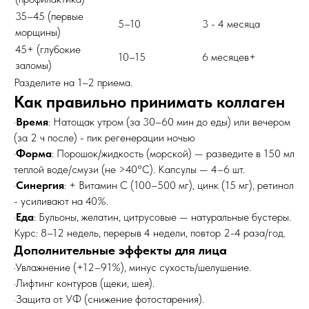
35–45 (первые
5–10
3 - 4 месяца
морщины)
45+ (глубокие
10–15
6 месяцев+
заломы)
Разделите на 1–2 приема.
Как правильно принимать коллаген
·
Время
: Натощак утром (за 30–60 мин до еды) или вечером
(за 2 ч после) - пик регенерации ночью
·
Форма
: Порошок/жидкость (морской) — разведите в 150 мл
теплой воде/смузи (не >40°C). Капсулы — 4–6 шт.
·
Синергия
: + Витамин C (100–500 мг), цинк (15 мг), ретинол
- усиливают на 40%.
·
Еда
: Бульоны, желатин, цитрусовые — натуральные бустеры.
Курс: 8–12 недель, перерыв 4 недели, повтор 2-4 раза/год.
Дополнительные эффекты для лица
·Увлажнение (+12–91%), минус сухость/шелушение.
·Лифтинг контуров (щеки, шея).
·Защита от УФ (снижение фотостарения).