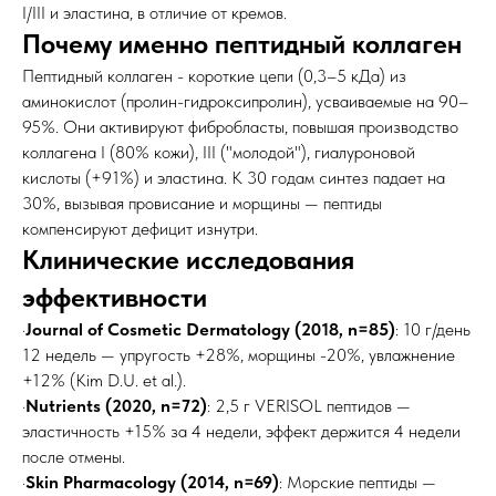
I/III и эластина, в отличие от кремов.
Почему именно пептидный коллаген
Пептидный коллаген - короткие цепи (0,3–5 кДа) из
аминокислот (пролин-гидроксипролин), усваиваемые на 90–
95%. Они активируют фибробласты, повышая производство
коллагена I (80% кожи), III ("молодой"), гиалуроновой
кислоты (+91%) и эластина. К 30 годам синтез падает на
30%, вызывая провисание и морщины — пептиды
компенсируют дефицит изнутри.
Клинические исследования
эффективности
·
Journal of Cosmetic Dermatology (2018, n=85)
: 10 г/день
12 недель — упругость +28%, морщины -20%, увлажнение
+12% (Kim D.U. et al.).
·
Nutrients (2020, n=72)
: 2,5 г VERISOL пептидов —
эластичность +15% за 4 недели, эффект держится 4 недели
после отмены.
·
Skin Pharmacology (2014, n=69)
: Морские пептиды —