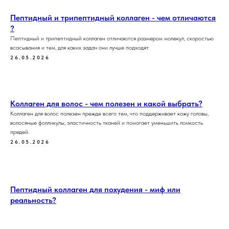
Пептидный и трипептидный коллаген - чем отличаются
?
Пептидный и трипептидный коллаген отличаются размером молекул, скоростью
всасывания и тем, для каких задач они лучше подходят
26.05.2026
Коллаген для волос - чем полезен и какой выбрать?
Коллаген для волос полезен прежде всего тем, что поддерживает кожу головы,
волосяные фолликулы, эластичность тканей и помогает уменьшить ломкость
прядей.
26.05.2026
Пептидный коллаген для похудения - миф или
реальность?